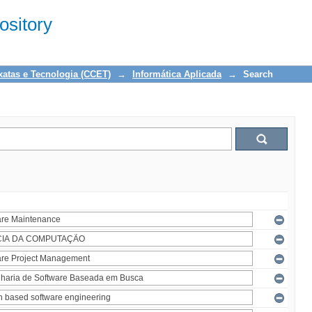
sitory
xatas e Tecnologia (CCET)
→
Informática Aplicada
→
Search