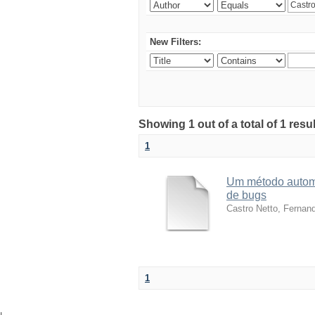
New Filters:
Showing 1 out of a total of 1 res
1
Um método automá
de bugs
Castro Netto, Fernan
1