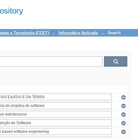
sitory
xatas e Tecnologia (CCET)
→
Informática Aplicada
→
Search