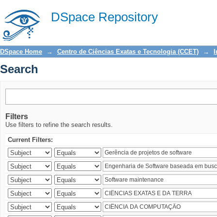
Search
DSpace Repository
DSpace Home
→
Centro de Ciências Exatas e Tecnologia (CCET)
→
I
Search
Filters
Use filters to refine the search results.
Current Filters: