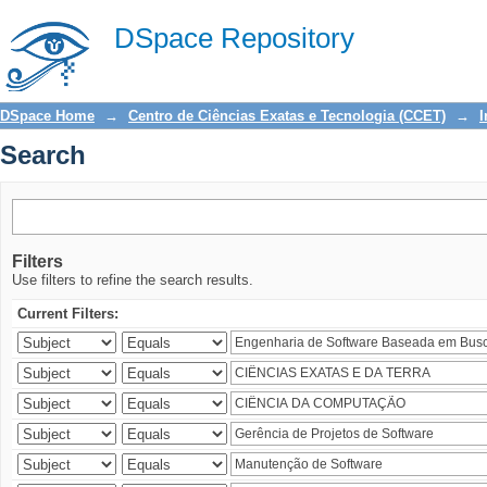
Search
DSpace Repository
DSpace Home
→
Centro de Ciências Exatas e Tecnologia (CCET)
→
I
Search
Filters
Use filters to refine the search results.
Current Filters: