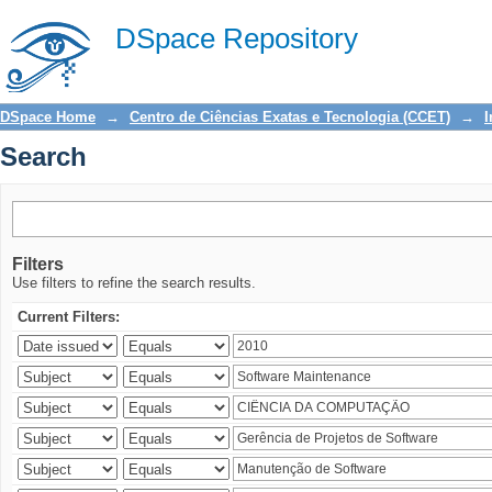
Search
DSpace Repository
DSpace Home
→
Centro de Ciências Exatas e Tecnologia (CCET)
→
I
Search
Filters
Use filters to refine the search results.
Current Filters: