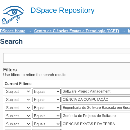
Search
DSpace Repository
DSpace Home
→
Centro de Ciências Exatas e Tecnologia (CCET)
→
I
Search
Filters
Use filters to refine the search results.
Current Filters: