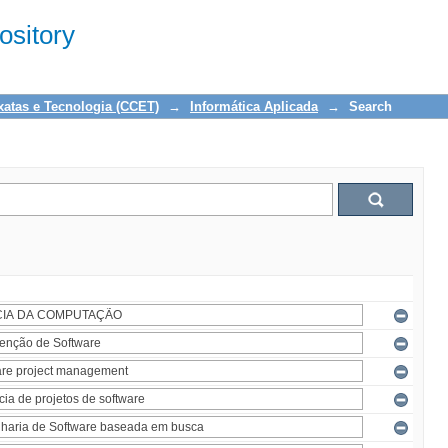
sitory
xatas e Tecnologia (CCET)
→
Informática Aplicada
→
Search