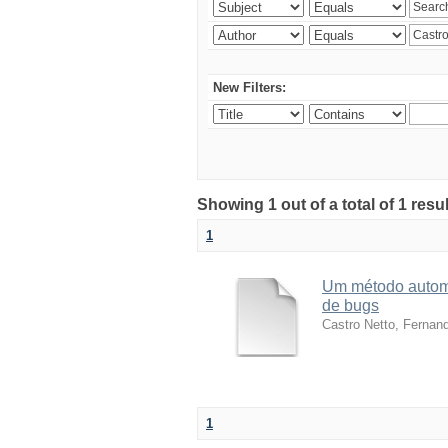
New Filters:
Showing 1 out of a total of 1 res
1
Um método automá
de bugs
Castro Netto, Fernan
1