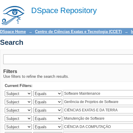
Search
DSpace Repository
DSpace Home
→
Centro de Ciências Exatas e Tecnologia (CCET)
→
I
Search
Filters
Use filters to refine the search results.
Current Filters: