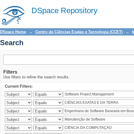
Search
DSpace Repository
DSpace Home
→
Centro de Ciências Exatas e Tecnologia (CCET)
→
I
Search
Filters
Use filters to refine the search results.
Current Filters: