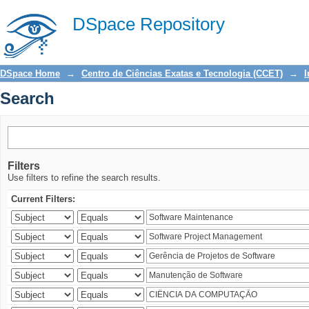
Search
DSpace Repository
DSpace Home
→
Centro de Ciências Exatas e Tecnologia (CCET)
→
I
Search
Filters
Use filters to refine the search results.
Current Filters: