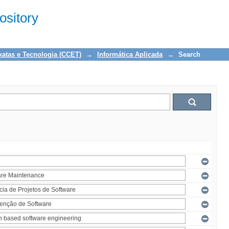
sitory
xatas e Tecnologia (CCET)
→
Informática Aplicada
→
Search