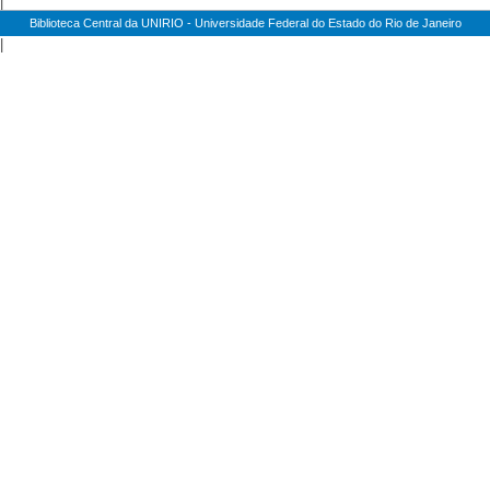
|
Biblioteca Central da UNIRIO - Universidade Federal do Estado do Rio de Janeiro
|