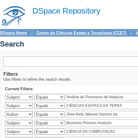
Search
DSpace Repository
DSpace Home
→
Centro de Ciências Exatas e Tecnologia (CCET)
→
I
Search
Filters
Use filters to refine the search results.
Current Filters: