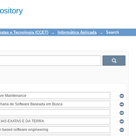
sitory
xatas e Tecnologia (CCET)
→
Informática Aplicada
→
Search