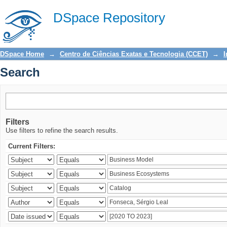
Search
DSpace Repository
DSpace Home
→
Centro de Ciências Exatas e Tecnologia (CCET)
→
I
Search
Filters
Use filters to refine the search results.
Current Filters: