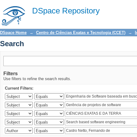
Search
DSpace Repository
DSpace Home
→
Centro de Ciências Exatas e Tecnologia (CCET)
→
I
Search
Filters
Use filters to refine the search results.
Current Filters: