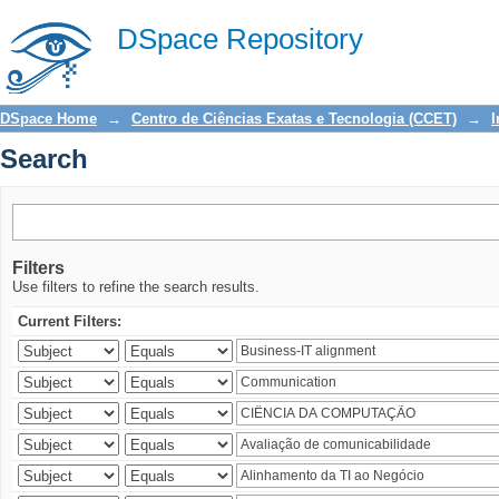
Search
DSpace Repository
DSpace Home
→
Centro de Ciências Exatas e Tecnologia (CCET)
→
I
Search
Filters
Use filters to refine the search results.
Current Filters: