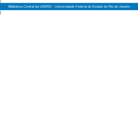
|
Biblioteca Central da UNIRIO - Universidade Federal do Estado do Rio de Janeiro
|