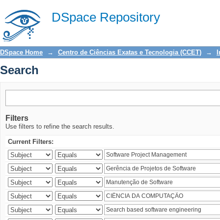
Search
DSpace Repository
DSpace Home
→
Centro de Ciências Exatas e Tecnologia (CCET)
→
I
Search
Filters
Use filters to refine the search results.
Current Filters: