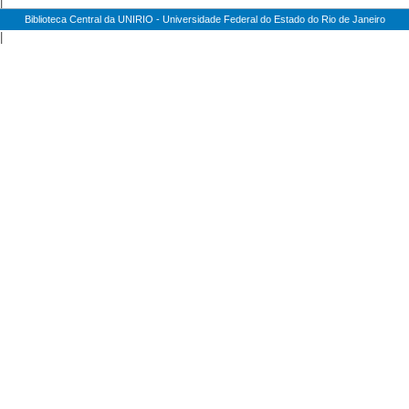
|
Biblioteca Central da UNIRIO - Universidade Federal do Estado do Rio de Janeiro
|