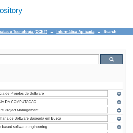
sitory
xatas e Tecnologia (CCET)
→
Informática Aplicada
→
Search