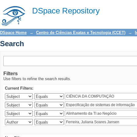
Search
DSpace Repository
DSpace Home
→
Centro de Ciências Exatas e Tecnologia (CCET)
→
I
Search
Filters
Use filters to refine the search results.
Current Filters: