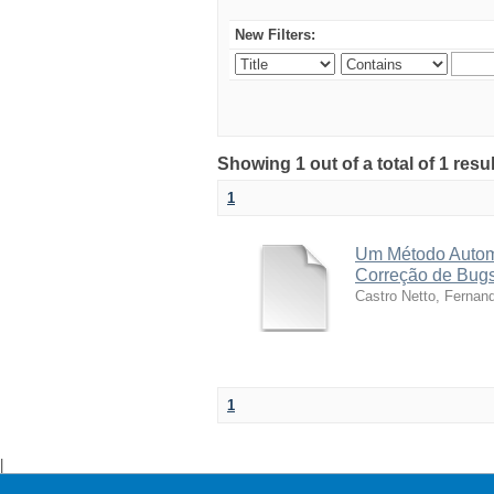
New Filters:
Showing 1 out of a total of 1 res
1
Um Método Autom
Correção de Bug
Castro Netto, Fernan
1
|