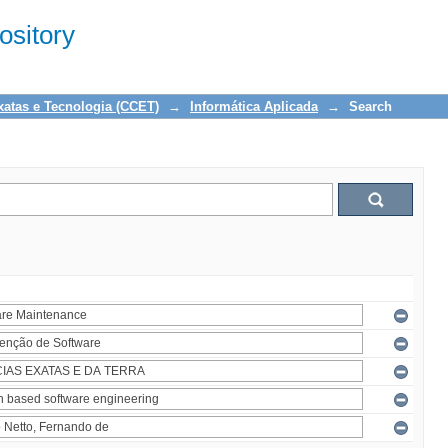
sitory
xatas e Tecnologia (CCET)
→
Informática Aplicada
→
Search