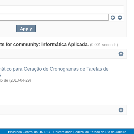
ults for community: Informática Aplicada.
(0.001 seconds)
ático para Geração de Cronogramas de Tarefas de
s
do de
(
2010-04-29
)
Biblioteca Central da UNIRIO - Universidade Federal do Estado do Rio de Janeiro