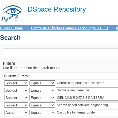
Search
DSpace Repository
DSpace Home
→
Centro de Ciências Exatas e Tecnologia (CCET)
→
I
Search
Filters
Use filters to refine the search results.
Current Filters: