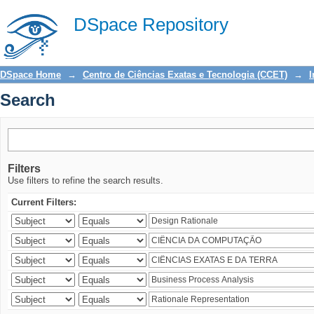
Search
DSpace Repository
DSpace Home
→
Centro de Ciências Exatas e Tecnologia (CCET)
→
I
Search
Filters
Use filters to refine the search results.
Current Filters: