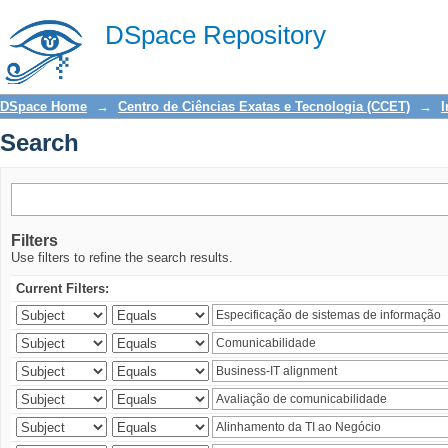
Search
DSpace Repository
DSpace Home
→
Centro de Ciências Exatas e Tecnologia (CCET)
→
I
Search
Filters
Use filters to refine the search results.
Current Filters: