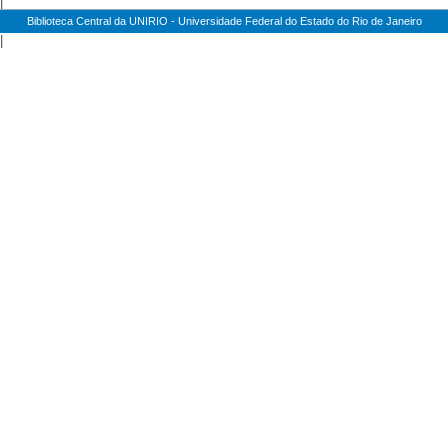
|
Biblioteca Central da UNIRIO - Universidade Federal do Estado do Rio de Janeiro
|