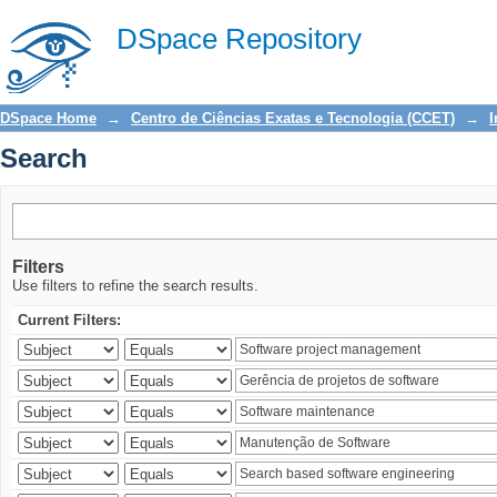
Search
DSpace Repository
DSpace Home
→
Centro de Ciências Exatas e Tecnologia (CCET)
→
I
Search
Filters
Use filters to refine the search results.
Current Filters: