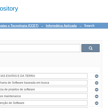
sitory
xatas e Tecnologia (CCET)
→
Informática Aplicada
→
Search