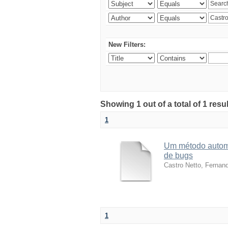
New Filters:
Showing 1 out of a total of 1 res
1
Um método automá
de bugs
Castro Netto, Fernan
1