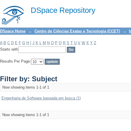
Filter by: Subject
DSpace Repository
DSpace Home
→
Centro de Ciências Exatas e Tecnologia (CCET)
→
I
A
B
C
D
E
F
G
H
I
J
K
L
M
N
O
P
Q
R
S
T
U
V
W
X
Y
Z
Starts with
Results Per Page:
Filter by: Subject
Now showing items 1-1 of 1
Engenharia de Software baseada em busca (1)
Now showing items 1-1 of 1