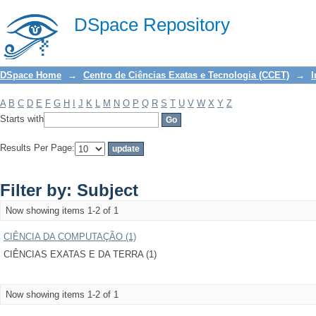
Filter by: Subject
DSpace Repository
DSpace Home
→
Centro de Ciências Exatas e Tecnologia (CCET)
→
I
A
B
C
D
E
F
G
H
I
J
K
L
M
N
O
P
Q
R
S
T
U
V
W
X
Y
Z
Starts with
Results Per Page:
Filter by: Subject
Now showing items 1-2 of 1
CIÊNCIA DA COMPUTAÇÃO (1)
CIÊNCIAS EXATAS E DA TERRA (1)
Now showing items 1-2 of 1