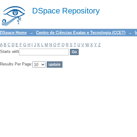
Filter by: Subject
DSpace Repository
DSpace Home
→
Centro de Ciências Exatas e Tecnologia (CCET)
→
I
A
B
C
D
E
F
G
H
I
J
K
L
M
N
O
P
Q
R
S
T
U
V
W
X
Y
Z
Starts with
Results Per Page: