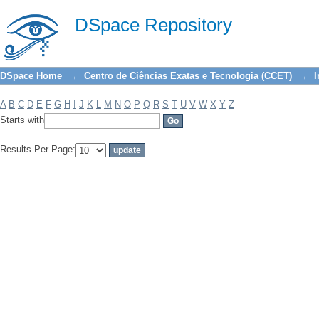
Filter by: Subject
DSpace Repository
DSpace Home
→
Centro de Ciências Exatas e Tecnologia (CCET)
→
I
A
B
C
D
E
F
G
H
I
J
K
L
M
N
O
P
Q
R
S
T
U
V
W
X
Y
Z
Starts with
Results Per Page: