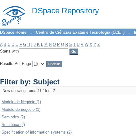
Filter by: Subject
DSpace Repository
DSpace Home
→
Centro de Ciências Exatas e Tecnologia (CCET)
→
I
A
B
C
D
E
F
G
H
I
J
K
L
M
N
O
P
Q
R
S
T
U
V
W
X
Y
Z
Starts with
Results Per Page:
Filter by: Subject
Now showing items 11-15 of 2
Modelo de Negócio (1)
Modelo de negócio (1)
Semiotics (2)
Semiótica (2)
Specification of information systems (2)