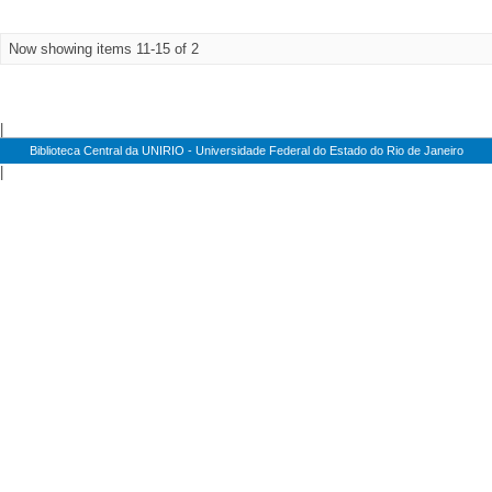
Now showing items 11-15 of 2
|
Biblioteca Central da UNIRIO - Universidade Federal do Estado do Rio de Janeiro
|