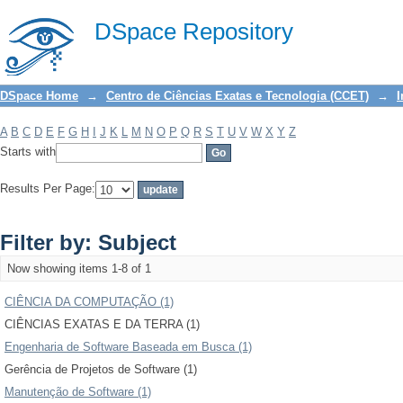
Filter by: Subject
DSpace Repository
DSpace Home
→
Centro de Ciências Exatas e Tecnologia (CCET)
→
I
A
B
C
D
E
F
G
H
I
J
K
L
M
N
O
P
Q
R
S
T
U
V
W
X
Y
Z
Starts with
Results Per Page:
Filter by: Subject
Now showing items 1-8 of 1
CIÊNCIA DA COMPUTAÇÃO (1)
CIÊNCIAS EXATAS E DA TERRA (1)
Engenharia de Software Baseada em Busca (1)
Gerência de Projetos de Software (1)
Manutenção de Software (1)