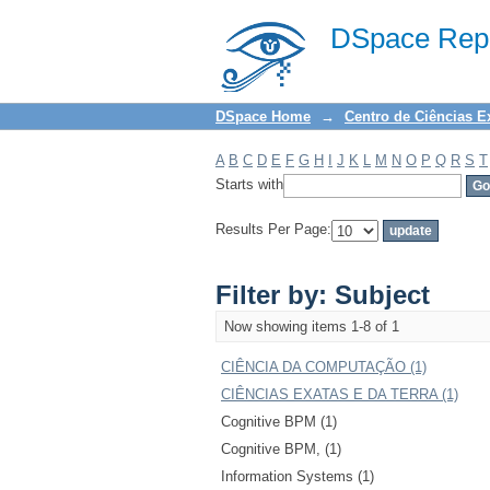
Filter by: Subject
DSpace Repo
DSpace Home
→
Centro de Ciências E
A
B
C
D
E
F
G
H
I
J
K
L
M
N
O
P
Q
R
S
T
Starts with
Results Per Page:
Filter by: Subject
Now showing items 1-8 of 1
CIÊNCIA DA COMPUTAÇÃO (1)
CIÊNCIAS EXATAS E DA TERRA (1)
Cognitive BPM (1)
Cognitive BPM, (1)
Information Systems (1)