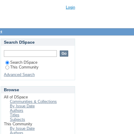
Login
ct
Search DSpace
Search DSpace
This Community
Advanced Search
Browse
All of DSpace
Communities & Collections
By Issue Date
Authors
Titles
Subjects
This Community
By Issue Date
Authors