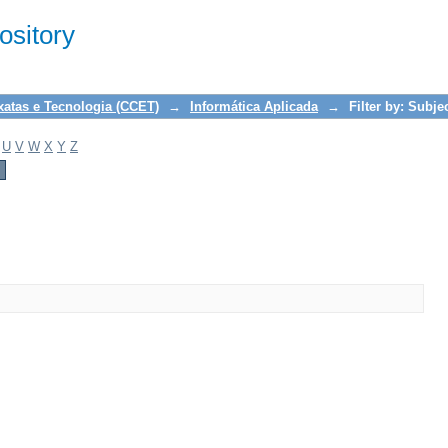
sitory
xatas e Tecnologia (CCET)
→
Informática Aplicada
→
Filter by: Subje
U
V
W
X
Y
Z