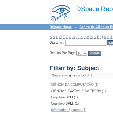
Filter by: Subject
DSpace Repo
DSpace Home
→
Centro de Ciências E
A
B
C
D
E
F
G
H
I
J
K
L
M
N
O
P
Q
R
S
T
Starts with
Results Per Page:
Filter by: Subject
Now showing items 1-8 of 1
CIÊNCIA DA COMPUTAÇÃO (1)
CIÊNCIAS EXATAS E DA TERRA (1)
Cognitive BPM (1)
Cognitive BPM, (1)
Information Systems (1)