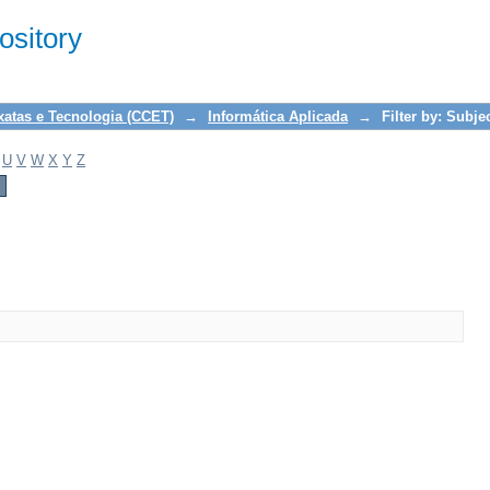
sitory
xatas e Tecnologia (CCET)
→
Informática Aplicada
→
Filter by: Subje
U
V
W
X
Y
Z