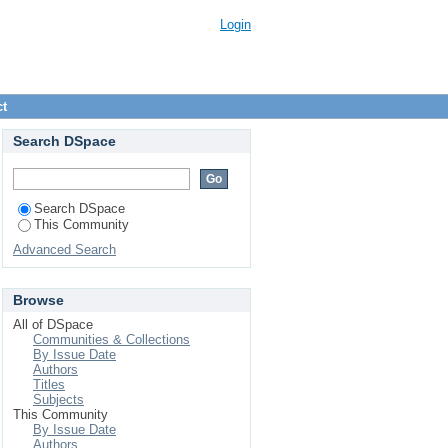
Login
ct
Search DSpace
Search DSpace
This Community
Advanced Search
Browse
All of DSpace
Communities & Collections
By Issue Date
Authors
Titles
Subjects
This Community
By Issue Date
Authors