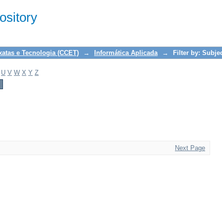
sitory
xatas e Tecnologia (CCET)
→
Informática Aplicada
→
Filter by: Subje
U
V
W
X
Y
Z
Next Page