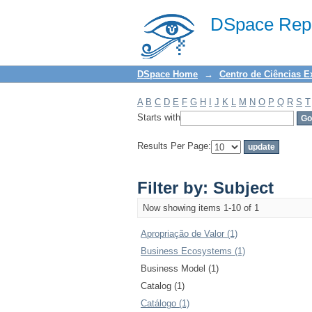
Filter by: Subject
DSpace Repo
DSpace Home
→
Centro de Ciências E
A
B
C
D
E
F
G
H
I
J
K
L
M
N
O
P
Q
R
S
T
Starts with
Results Per Page:
Filter by: Subject
Now showing items 1-10 of 1
Apropriação de Valor (1)
Business Ecosystems (1)
Business Model (1)
Catalog (1)
Catálogo (1)