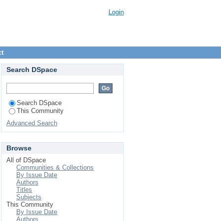
Login
ct
Search DSpace
Search DSpace
This Community
Advanced Search
Browse
All of DSpace
Communities & Collections
By Issue Date
Authors
Titles
Subjects
This Community
By Issue Date
Authors