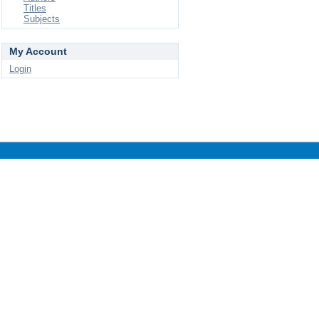
Titles
Subjects
My Account
Login