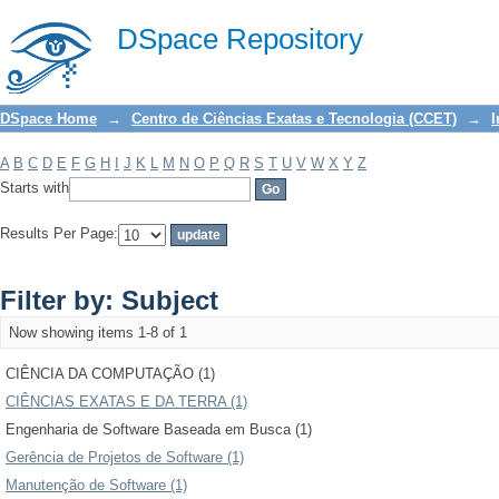
Filter by: Subject
DSpace Repository
DSpace Home
→
Centro de Ciências Exatas e Tecnologia (CCET)
→
I
A
B
C
D
E
F
G
H
I
J
K
L
M
N
O
P
Q
R
S
T
U
V
W
X
Y
Z
Starts with
Results Per Page:
Filter by: Subject
Now showing items 1-8 of 1
CIÊNCIA DA COMPUTAÇÃO (1)
CIÊNCIAS EXATAS E DA TERRA (1)
Engenharia de Software Baseada em Busca (1)
Gerência de Projetos de Software (1)
Manutenção de Software (1)