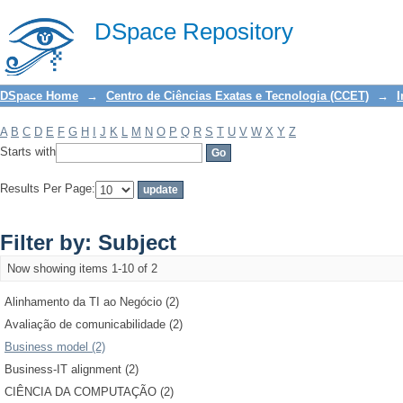
Filter by: Subject
DSpace Repository
DSpace Home
→
Centro de Ciências Exatas e Tecnologia (CCET)
→
I
A
B
C
D
E
F
G
H
I
J
K
L
M
N
O
P
Q
R
S
T
U
V
W
X
Y
Z
Starts with
Results Per Page:
Filter by: Subject
Now showing items 1-10 of 2
Alinhamento da TI ao Negócio (2)
Avaliação de comunicabilidade (2)
Business model (2)
Business-IT alignment (2)
CIÊNCIA DA COMPUTAÇÃO (2)