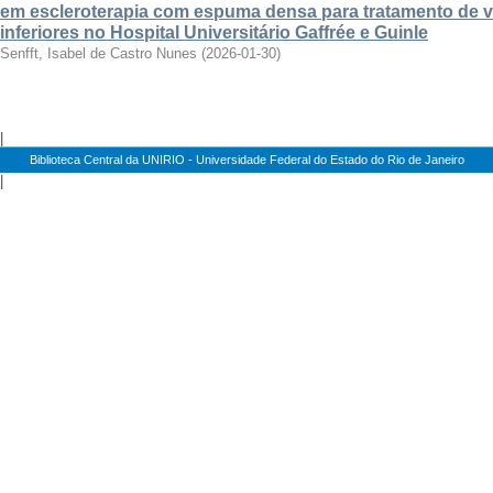
em escleroterapia com espuma densa para tratamento de 
inferiores no Hospital Universitário Gaffrée e Guinle
Senfft, Isabel de Castro Nunes
(
2026-01-30
)
|
Biblioteca Central da UNIRIO - Universidade Federal do Estado do Rio de Janeiro
|