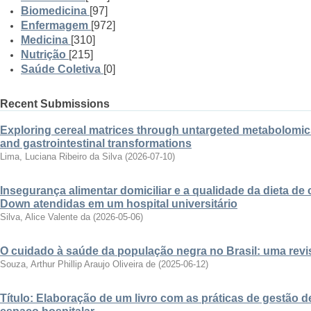
Biomedicina
[97]
Enfermagem
[972]
Medicina
[310]
Nutrição
[215]
Saúde Coletiva
[0]
Recent Submissions
Exploring cereal matrices through untargeted metabolomics
and gastrointestinal transformations
Lima, Luciana Ribeiro da Silva
(
2026-07-10
)
Insegurança alimentar domiciliar e a qualidade da dieta d
Down atendidas em um hospital universitário
Silva, Alice Valente da
(
2026-05-06
)
O cuidado à saúde da população negra no Brasil: uma revisã
Souza, Arthur Phillip Araujo Oliveira de
(
2025-06-12
)
Título: Elaboração de um livro com as práticas de gestão