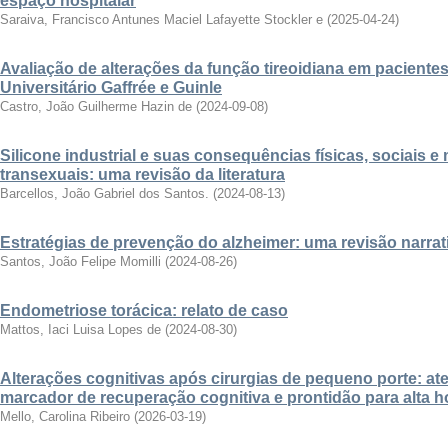
espaço hospitalar
Saraiva, Francisco Antunes Maciel Lafayette Stockler e
(
2025-04-24
)
Avaliação de alterações da função tireoidiana em paciente
Universitário Gaffrée e Guinle
Castro, João Guilherme Hazin de
(
2024-09-08
)
Silicone industrial e suas consequências físicas, sociais 
transexuais: uma revisão da literatura
Barcellos, João Gabriel dos Santos.
(
2024-08-13
)
Estratégias de prevenção do alzheimer: uma revisão narrat
Santos, João Felipe Momilli
(
2024-08-26
)
Endometriose torácica: relato de caso
Mattos, Iaci Luisa Lopes de
(
2024-08-30
)
Alterações cognitivas após cirurgias de pequeno porte: a
marcador de recuperação cognitiva e prontidão para alta h
Mello, Carolina Ribeiro
(
2026-03-19
)