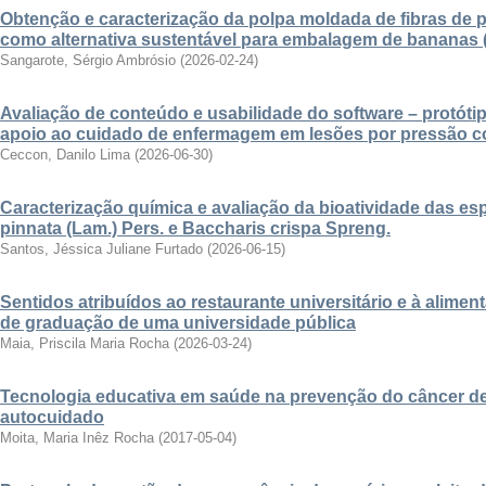
Obtenção e caracterização da polpa moldada de fibras de
como alternativa sustentável para embalagem de bananas
Sangarote, Sérgio Ambrósio
(
2026-02-24
)
Avaliação de conteúdo e usabilidade do software – protóti
apoio ao cuidado de enfermagem em lesões por pressão co
Ceccon, Danilo Lima
(
2026-06-30
)
Caracterização química e avaliação da bioatividade das e
pinnata (Lam.) Pers. e Baccharis crispa Spreng.
Santos, Jéssica Juliane Furtado
(
2026-06-15
)
Sentidos atribuídos ao restaurante universitário e à alime
de graduação de uma universidade pública
Maia, Priscila Maria Rocha
(
2026-03-24
)
Tecnologia educativa em saúde na prevenção do câncer 
autocuidado
Moita, Maria Inêz Rocha
(
2017-05-04
)