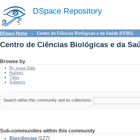
Centro de Ciências Biológicas e da S
DSpace Repository
DSpace Home
→
Centro de Ciências Biológicas e da Saúde (CCBS)
Centro de Ciências Biológicas e da S
Browse by
By Issue Date
Authors
Titles
Subjects
Search within this community and its collections:
Sub-communities within this community
Biociências
[127]