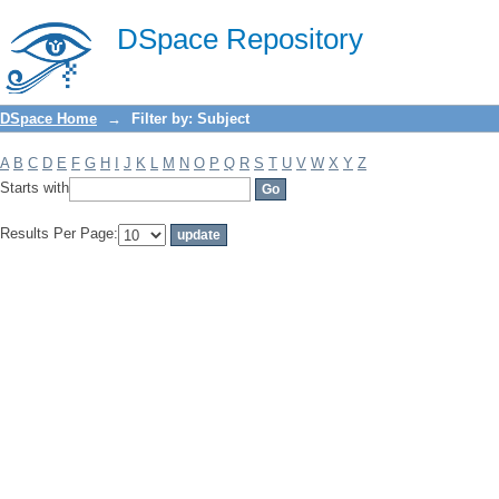
Filter by: Subject
DSpace Repository
DSpace Home
→
Filter by: Subject
A
B
C
D
E
F
G
H
I
J
K
L
M
N
O
P
Q
R
S
T
U
V
W
X
Y
Z
Starts with
Results Per Page: