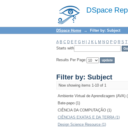
Filter by: Subject
DSpace Repo
DSpace Home
→
Filter by: Subject
A
B
C
D
E
F
G
H
I
J
K
L
M
N
O
P
Q
R
S
T
Starts with
Results Per Page:
Filter by: Subject
Now showing items 1-10 of 1
Ambiente Virtual de Aprendizagem (AVA) (
Bate-papo (1)
CIÊNCIA DA COMPUTAÇÃO (1)
CIÊNCIAS EXATAS E DA TERRA (1)
Design Science Resource (1)