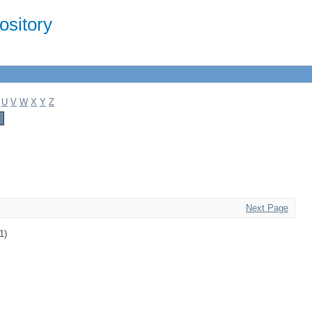
sitory
U
V
W
X
Y
Z
Next Page
1)