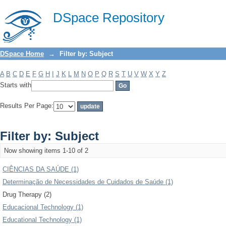
Filter by: Subject
DSpace Repository
DSpace Home
→
Filter by: Subject
A
B
C
D
E
F
G
H
I
J
K
L
M
N
O
P
Q
R
S
T
U
V
W
X
Y
Z
Starts with
Results Per Page:
Filter by: Subject
Now showing items 1-10 of 2
CIÊNCIAS DA SAÚDE (1)
Determinação de Necessidades de Cuidados de Saúde (1)
Drug Therapy (2)
Educacional Technology (1)
Educational Technology (1)