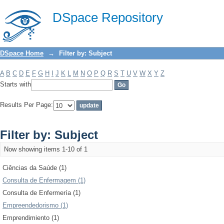
Filter by: Subject
DSpace Repository
DSpace Home
→
Filter by: Subject
A
B
C
D
E
F
G
H
I
J
K
L
M
N
O
P
Q
R
S
T
U
V
W
X
Y
Z
Starts with
Results Per Page:
Filter by: Subject
Now showing items 1-10 of 1
Ciências da Saúde (1)
Consulta de Enfermagem (1)
Consulta de Enfermería (1)
Empreendedorismo (1)
Emprendimiento (1)