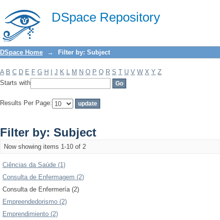
Filter by: Subject
DSpace Repository
DSpace Home
→
Filter by: Subject
A
B
C
D
E
F
G
H
I
J
K
L
M
N
O
P
Q
R
S
T
U
V
W
X
Y
Z
Starts with
Results Per Page:
Filter by: Subject
Now showing items 1-10 of 2
Ciências da Saúde (1)
Consulta de Enfermagem (2)
Consulta de Enfermería (2)
Empreendedorismo (2)
Emprendimiento (2)